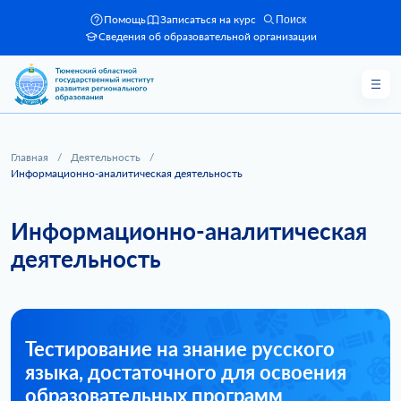
Помощь
Записаться на курс
Поиск
Сведения об образовательной организации
Главная
/
Деятельность
/
Информационно-аналитическая деятельность
Информационно-аналитическая
деятельность
Тестирование на знание русского
языка, достаточного для освоения
образовательных программ